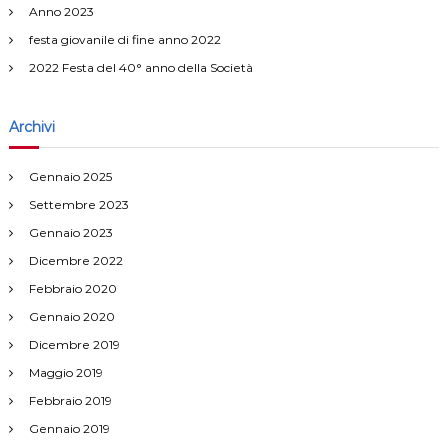
Anno 2023
i
festa giovanile di fine anno 2022
2022 Festa del 40° anno della Società
o
n
Archivi
e
Gennaio 2025
Settembre 2023
a
Gennaio 2023
r
Dicembre 2022
Febbraio 2020
t
Gennaio 2020
i
Dicembre 2019
Maggio 2019
c
Febbraio 2019
Gennaio 2019
o