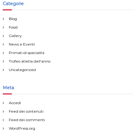
Categorie
Blog
Food
Gallery
News e Eventi
Primati di specialità
Trofeo atletla dell'anno
Uncategorized
Meta
Accedi
Feed dei contenuti
Feed dei commenti
WordPress.org