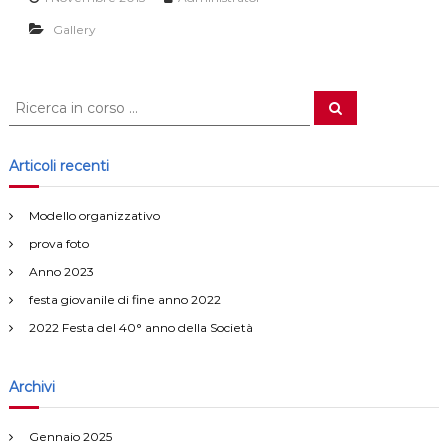
Gallery
C
C
e
e
r
r
c
a
c
Articoli recenti
a
:
Modello organizzativo
prova foto
Anno 2023
festa giovanile di fine anno 2022
2022 Festa del 40° anno della Società
Archivi
Gennaio 2025