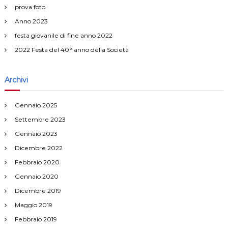
prova foto
a
Anno 2023
festa giovanile di fine anno 2022
z
2022 Festa del 40° anno della Società
i
Archivi
o
n
Gennaio 2025
Settembre 2023
e
Gennaio 2023
Dicembre 2022
a
Febbraio 2020
r
Gennaio 2020
Dicembre 2019
t
Maggio 2019
i
Febbraio 2019