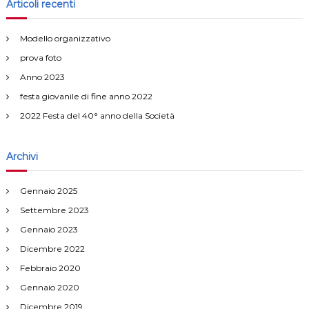
c
Articoli recenti
g
a
:
Modello organizzativo
a
prova foto
z
Anno 2023
festa giovanile di fine anno 2022
i
2022 Festa del 40° anno della Società
o
Archivi
n
Gennaio 2025
e
Settembre 2023
a
Gennaio 2023
Dicembre 2022
r
Febbraio 2020
Gennaio 2020
t
Dicembre 2019