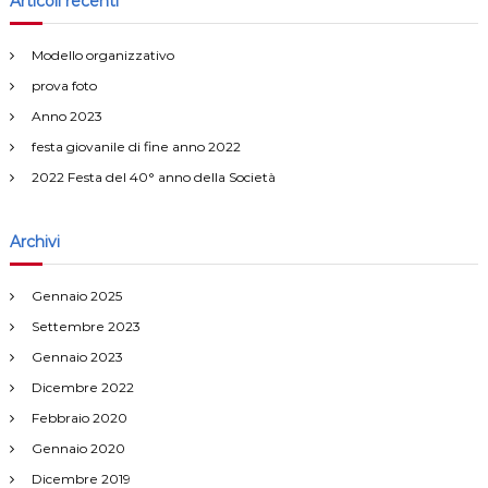
g
Articoli recenti
a
:
a
Modello organizzativo
prova foto
z
Anno 2023
i
festa giovanile di fine anno 2022
2022 Festa del 40° anno della Società
o
Archivi
n
e
Gennaio 2025
Settembre 2023
a
Gennaio 2023
Dicembre 2022
r
Febbraio 2020
t
Gennaio 2020
Dicembre 2019