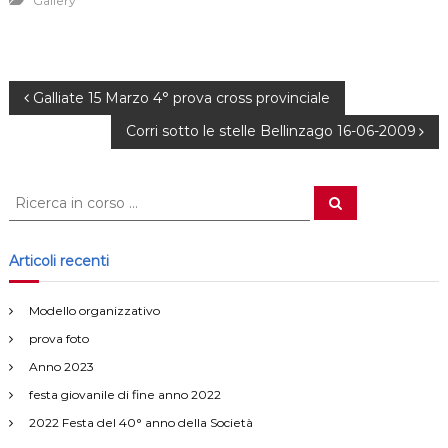
Gallery
N
Galliate 15 Marzo 4° prova cross provinciale
Corri sotto le stelle Bellinzago 16-06-2009
a
v
C
C
e
e
r
i
r
c
a
c
Articoli recenti
g
a
:
Modello organizzativo
a
prova foto
z
Anno 2023
festa giovanile di fine anno 2022
i
2022 Festa del 40° anno della Società