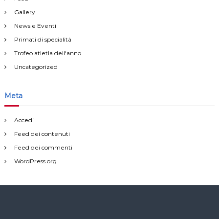
Gallery
News e Eventi
Primati di specialità
Trofeo atletla dell'anno
Uncategorized
Meta
Accedi
Feed dei contenuti
Feed dei commenti
WordPress.org