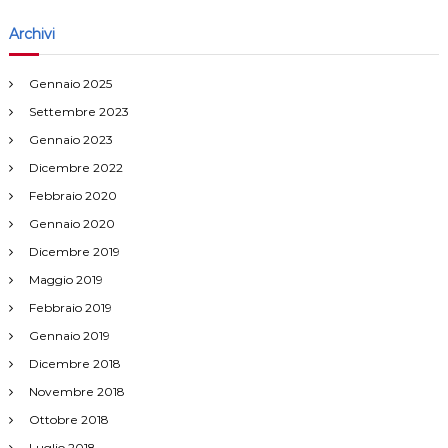
o
Archivi
n
Gennaio 2025
e
Settembre 2023
a
Gennaio 2023
Dicembre 2022
r
Febbraio 2020
Gennaio 2020
t
Dicembre 2019
i
Maggio 2019
Febbraio 2019
c
Gennaio 2019
o
Dicembre 2018
Novembre 2018
l
Ottobre 2018
Luglio 2018