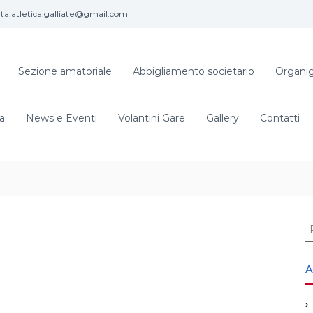
eta.atletica.galliate@gmail.com
Sezione amatoriale
Abbigliamento societario
Organi
ia
News e Eventi
Volantini Gare
Gallery
Contatti
C
e
r
c
A
a
: