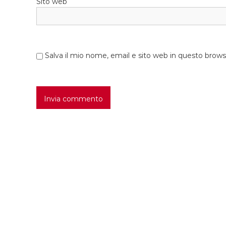
Sito web
c
o
Salva il mio nome, email e sito web in questo brow
l
i