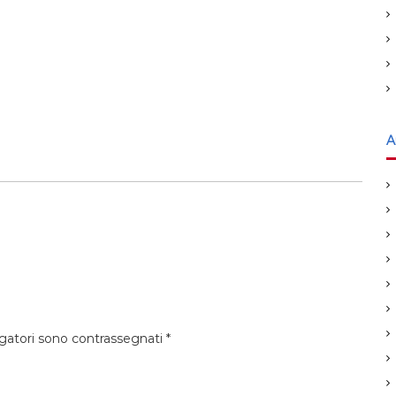
A
igatori sono contrassegnati
*