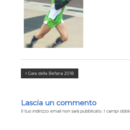
i
a
t
e
N
Gara della Befana 2018
a
v
Lascia un commento
i
Il tuo indirizzo email non sarà pubblicato.
I campi obbl
g