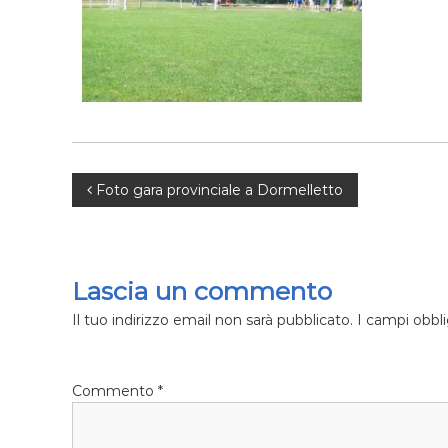
i
a
t
e
N
Foto gara provinciale a Dormelletto
a
v
Lascia un commento
i
Il tuo indirizzo email non sarà pubblicato.
I campi obbl
g
Commento
*
a