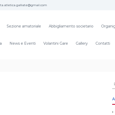
eta.atletica.galliate@gmail.com
Sezione amatoriale
Abbigliamento societario
Organi
ia
News e Eventi
Volantini Gare
Gallery
Contatti
C
e
r
c
A
a
: