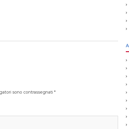
A
igatori sono contrassegnati
*