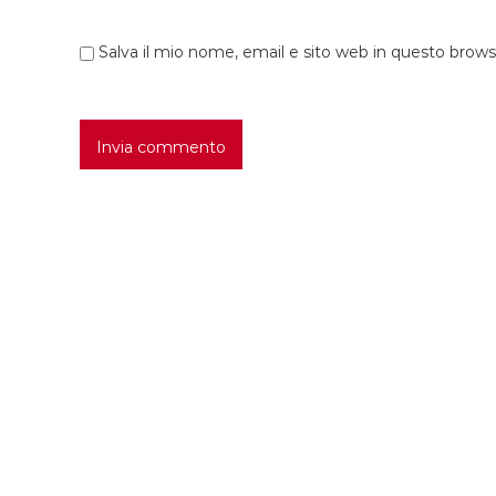
o
Salva il mio nome, email e sito web in questo brow
l
i